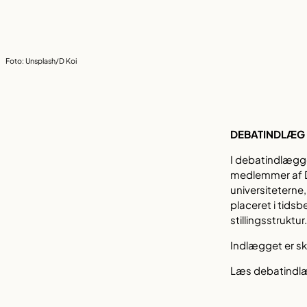
Foto: Unsplash/D Koi
DEBATINDLÆG 
I debatindlægget
medlemmer af D
universiteterne
placeret i tids
stillingsstruktur.
Indlægget er s
Læs debatindlæ