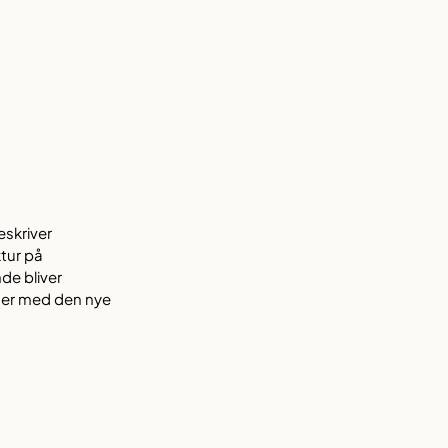
eskriver
tur på
de bliver
nger med den nye