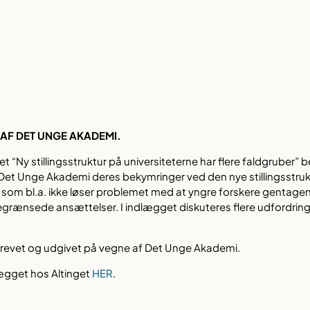
AF DET UNGE AKADEMI.
 “Ny stillingsstruktur på universiteterne har flere faldgruber” b
et Unge Akademi deres bekymringer ved den nye stillingsstruk
, som bl.a. ikke løser problemet med at yngre forskere gentagen
begrænsede ansættelser. I indlægget diskuteres flere udfordri
krevet og udgivet på vegne af Det Unge Akademi.
gget hos Altinget
HER
.