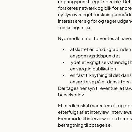
udgangspunkt i eget speciale. Det 
forskeres netværk og blik for andr
nyt lys over eget forskningsområde
interesserer sig for og tager udga
forskningsmiljø.
Nye medlemmer forventes at have
afsluttet en ph.d.-grad inden fo
ansøgningstidspunktet
ydet et vigtigt selvstændigt bi
en vægtig publikation
en fast tilknytning til det dans
ansættelse på et dansk forsk
Der tages hensyn til eventuelle fra
barselsorlov.
Et medlemskab varer fem år og op
efterfulgt af et interview. Interviews
Fremmøde til interview er en forud
betragtning til optagelse.