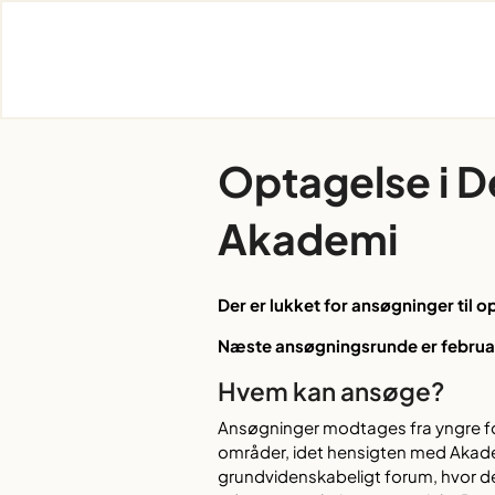
Skip
to
content
Optagelse i D
Akademi
Der er lukket for ansøgninger til 
Næste ansøgningsrunde er februa
Hvem kan ansøge?
Ansøgninger modtages fra yngre for
områder, idet hensigten med Akade
grundvidenskabeligt forum, hvor d