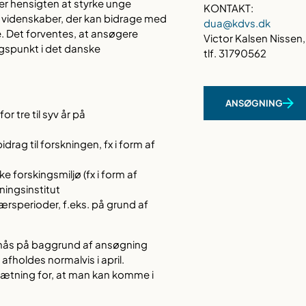
er hensigten at styrke unge
KONTAKT:
e videnskaber, der kan bidrage med
dua@kdvs.dk
. Det forventes, at ansøgere
Victor Kalsen Nissen,
ngspunkt i det danske
tlf. 31790562
:
ANSØGNING
r tre til syv år på
drag til forskningen, fx i form af
ke forskingsmiljø (fx i form af
ningsinstitut
værsperioder, f.eks. på grund af
nås på baggrund af ansøgning
 afholdes normalvis i april.
sætning for, at man kan komme i