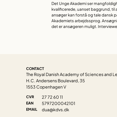
Det Unge Akademi ser mangfoldigh
kvalificerede, uanset baggrund, til
ansøger kan forstå og tale dansk p
Akademiets arbejdssprog. Ansøgnin
det er ansøgeren muligt. Interviewe
CONTACT
The Royal Danish Academy of Sciences and Le
H.C. Andersens Boulevard, 35
1553 Copenhagen V
CVR
27 72 60 11
EAN
5797200042101
EMAIL
dua@kdvs.dk