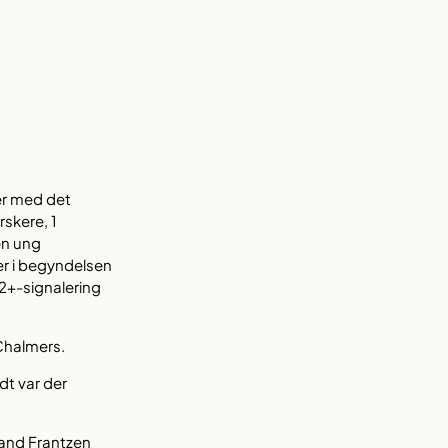
er med det
rskere, 1
en ung
er i begyndelsen
2+-signalering
 Chalmers.
dt var der
rand Frantzen