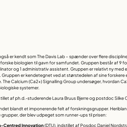
gså er kendt som The Davis Lab – spænder over flere disciplin
dforske biologien til gavn for samfundet. Gruppen består af 9 fo
tor og 1 administrativ assistent. Gruppen er relativt ny med 
. Gruppen er kendetegnet ved at størstedelen af sine forskere 
re. The Calcium (Ca2+) Signalling Group undersøger, hvordan Ca
i biologiske systemer.
tillet af ph.d.-studerende Laura Bruus Bjerre og postdoc Silke
det blandt et imponerende felt af forskningsgrupper. Heriblan
e grupper, der blev udpeget som runner-ups til prisen:
-Centred Innovation
(DTU), indstillet af Posdoc Daniel Nordst