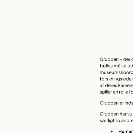
Gruppen – der o
fælles mål at u
museumskoordina
forskningsleder
af deres karrie
spiller en rolle 
Gruppen er inds
Gruppen har vun
særligt to andr
Human