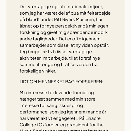
De tværfaglige og internationale miljøer,
som jeg har været del af qua mit feltarbejde
på blandt andet Pitt Rivers Museum, har
åbnet op for nye perspektiver på min egen
forskning og givet mig spændende indblik i
andre fagligheder. Det er ofte igennem
samarbejder som disse, at ny viden opstår.
Jeg bruger aktivt disse tværfaglige
aktiviteter i mit arbejde, til at forstå nye
sammenhænge og til at se verden fra
forskellige vinkler.
LIDT OM MENNESKET BAG FORSKEREN:
Min interesse for levende formidling
hænger tæt sammen med min store
interesse for sang, skuespil og
performance, som jeg igennem mange år
har været aktivt engageret i. På Linacre
College i Oxford er jeg præsident for the
Music Society og værdsætter at lære mine