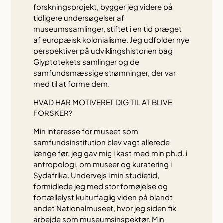
forskningsprojekt, bygger jeg videre på
tidligere undersøgelser af
museumssamlinger, stiftet i en tid præget
af europæisk kolonialisme. Jeg udfolder nye
perspektiver på udviklingshistorien bag
Glyptotekets samlinger og de
samfundsmæssige strømninger, der var
med til at forme dem.
HVAD HAR MOTIVERET DIG TIL AT BLIVE
FORSKER?
Min interesse for museet som
samfundsinstitution blev vagt allerede
længe før, jeg gav mig i kast med min ph.d. i
antropologi, om museer og kuratering i
Sydafrika. Undervejs i min studietid,
formidlede jeg med stor fornøjelse og
fortællelyst kulturfaglig viden på blandt
andet Nationalmuseet, hvor jeg siden fik
arbejde som museumsinspektør. Min