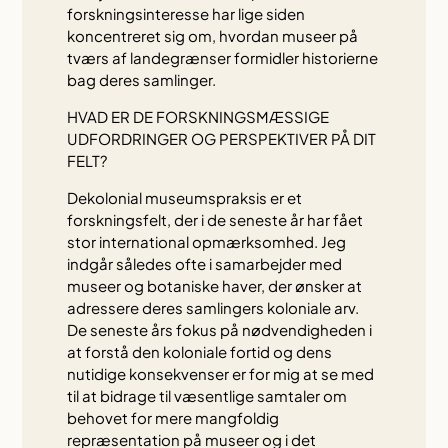
forskningsinteresse har lige siden
koncentreret sig om, hvordan museer på
tværs af landegrænser formidler historierne
bag deres samlinger.
HVAD ER DE FORSKNINGSMÆSSIGE
UDFORDRINGER OG PERSPEKTIVER PÅ DIT
FELT?
Dekolonial museumspraksis er et
forskningsfelt, der i de seneste år har fået
stor international opmærksomhed. Jeg
indgår således ofte i samarbejder med
museer og botaniske haver, der ønsker at
adressere deres samlingers koloniale arv.
De seneste års fokus på nødvendigheden i
at forstå den koloniale fortid og dens
nutidige konsekvenser er for mig at se med
til at bidrage til væsentlige samtaler om
behovet for mere mangfoldig
repræsentation på museer og i det