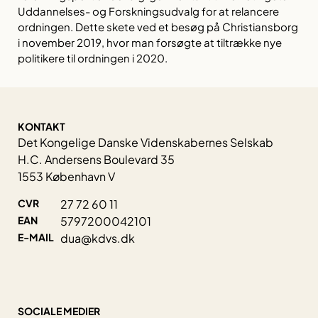
Uddannelses- og Forskningsudvalg for at relancere
ordningen. Dette skete ved et besøg på Christiansborg
i november 2019, hvor man forsøgte at tiltrække nye
politikere til ordningen i 2020.
KONTAKT
Det Kongelige Danske Videnskabernes Selskab
H.C. Andersens Boulevard 35
1553 København V
CVR
27 72 60 11
EAN
5797200042101
E-MAIL
dua@kdvs.dk
SOCIALE MEDIER