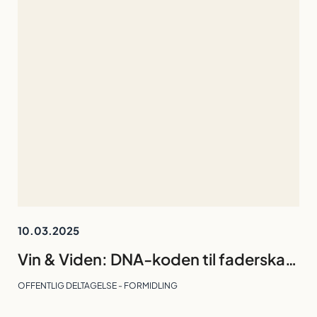
10.03.2025
Vin & Viden: DNA-koden til faderskab og australsk mordsag| 14. maj 2025, 17:00 til 19:00
OFFENTLIG DELTAGELSE - FORMIDLING