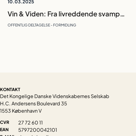
10.03.2025
Vin & Viden: Fra livreddende svampe til dødelig antibiotikaresistens | 9. april 2025 kl. 17:00 til 19:00
OFFENTLIG DELTAGELSE - FORMIDLING
KONTAKT
Det Kongelige Danske Videnskabernes Selskab
H.C. Andersens Boulevard 35
1553 København V
CVR
27 72 60 11
EAN
5797200042101