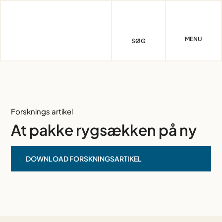
Skip
to
content
MENU
SØG
Forsknings artikel
At pakke rygsækken på ny
DOWNLOAD FORSKNINGSARTIKEL