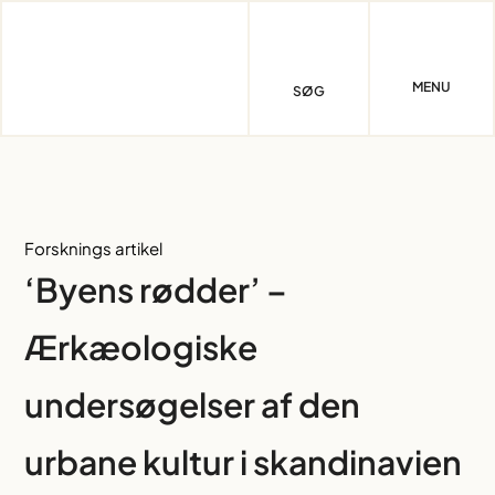
Skip
to
content
MENU
SØG
Forsknings artikel
‘Byens rødder’ –
Ærkæologiske
undersøgelser af den
urbane kultur i skandinavien