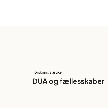
Skip
to
content
Forsknings artikel
DUA og fællesskaber