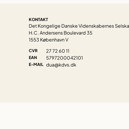
KONTAKT
Det Kongelige Danske Videnskabernes Selsk
H.C. Andersens Boulevard 35
1553 København V
CVR
27 72 60 11
EAN
5797200042101
E-MAIL
dua@kdvs.dk