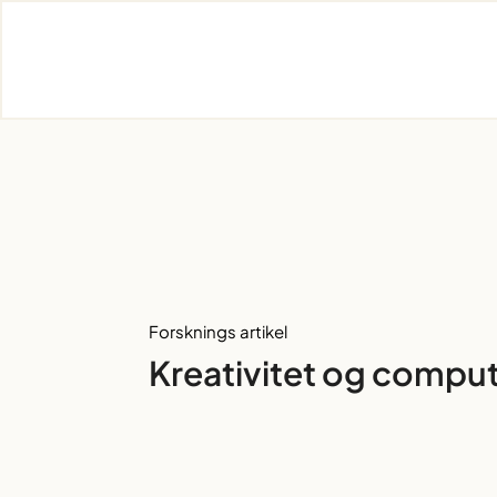
Skip
to
content
Forsknings artikel
Kreativitet og compu