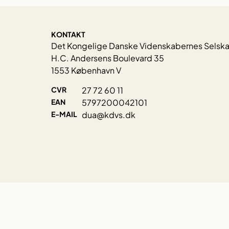
KONTAKT
Det Kongelige Danske Videnskabernes Selsk
H.C. Andersens Boulevard 35
1553 København V
CVR
27 72 60 11
EAN
5797200042101
E-MAIL
dua@kdvs.dk