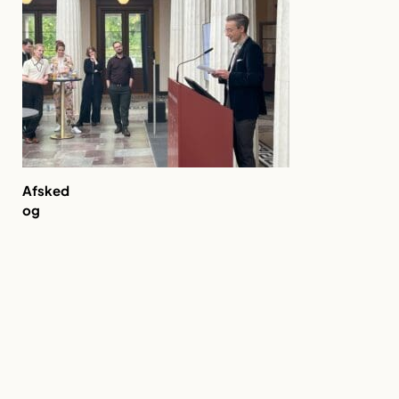
Afsked
og