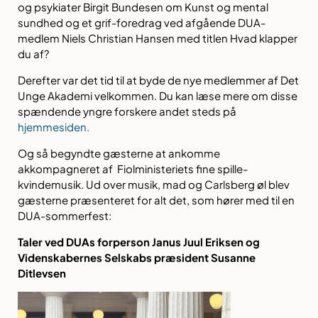
og psykiater Birgit Bundesen om
Kunst og mental
sundhed
og et grif-foredrag ved afgående DUA-
medlem Niels Christian Hansen med titlen
Hvad klapper
du af?
Derefter var det tid til at byde de nye medlemmer af Det
Unge Akademi velkommen. Du kan læse mere om disse
spændende yngre forskere andet steds på
hjemmesiden.
Og så begyndte gæsterne at ankomme
akkompagneret af Fiolministeriets fine spille-
kvindemusik. Ud over musik, mad og Carlsberg øl blev
gæsterne præsenteret for alt det, som hører med til en
DUA-sommerfest:
Taler ved DUAs forperson Janus Juul Eriksen og
Videnskabernes Selskabs præsident Susanne
Ditlevsen