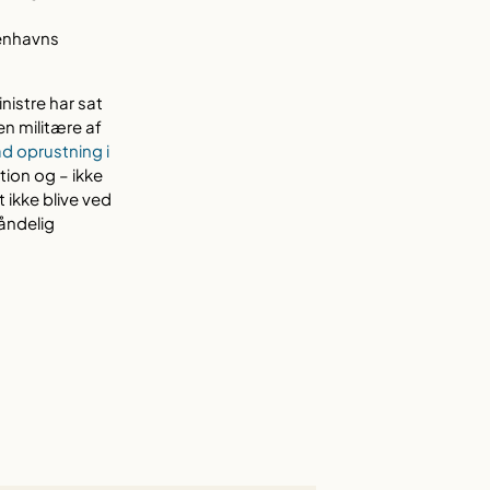
benhavns
istre har sat
en militære af
d oprustning i
tion og – ikke
 ikke blive ved
 åndelig