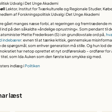
litisk Udvalg i Det Unge Akademi
øll
Lektor, Institut for Tværkulturelle og Regionale Studier, Kø
medlem af Forskningspolitisk Udvalg i Det Unge Akademi
re gået manges næse forbi, at regeringen og fremtrædende min
ejl ind på den såkaldte »åndelige oprustning«. Som pendant til d
atsminister Mette Frederiksen (S) i sin grundlovstale ord på,
hva
nd indebærer
: evnen til at tænke kritisk, gennemskue misinforma
le de spørgsmål, som enhver generation må stille. Og hun lod det
mokratiet har netop oprettet et nyt ordførerskab – ordfører for
 titel, som Ida Auken som den første kan smykke sig med.
isters indlæg i
Politiken
har læst