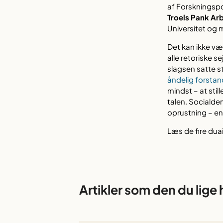
af Forskningspo
Troels Pank Arb
Universitet og 
Det kan ikke væ
alle retoriske s
slagsen satte st
åndelig forsta
mindst – at stil
talen. Socialde
oprustning – en
Læs de fire dua
Artikler som den du lige 