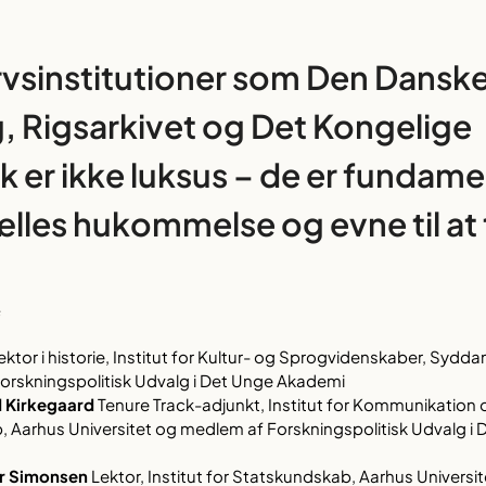
rvsinstitutioner som Den Dansk
 Rigsarkivet og Det Kongelige
k er ikke luksus – de er fundame
ælles hukommelse og evne til a
f
ktor i historie, Institut for Kultur- og Sprogvidenskaber, Sydda
orskningspolitisk Udvalg i Det Unge Akademi
 Kirkegaard
Tenure Track-adjunkt, Institut for Kommunikation o
 Aarhus Universitet og medlem af Forskningspolitisk Udvalg i
ær Simonsen
Lektor, Institut for Statskundskab, Aarhus Univers