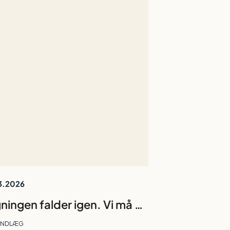
3.2026
Søgningen falder igen. Vi må gentænke fortællingen om humaniora
INDLÆG