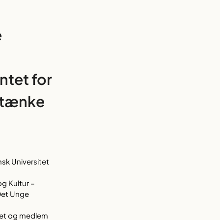
e
ntet for
t tænke
nsk Universitet
g Kultur –
 Det Unge
itet og medlem