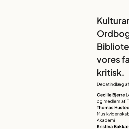
Kultura
Ordbog,
Bibliote
vores f
kritisk.
Debatindlæg a
Cecilie Bjerre
Le
og medlem af F
Thomas Husted
Musikvidenskab,
Akademi
Kristina Bakk