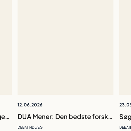
12.06.2026
23.0
DUA Mener: Her er, hvad regeringen tidligere har foreslået på forskningsområdet. Nu skal de holde ord
DUA Mener: Den bedste forskningsleder er den, gruppen kan undvære
DEBATINDLÆG
DEBAT