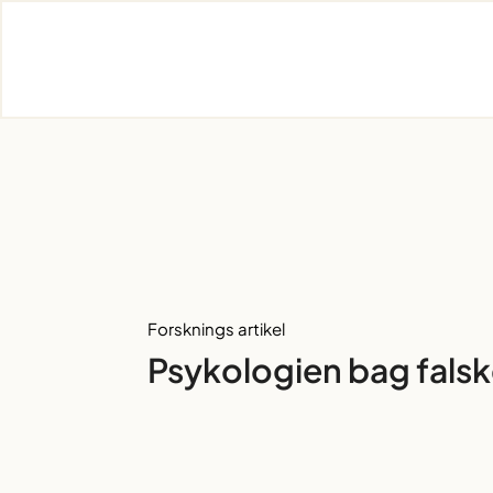
Skip
to
content
Forsknings artikel
Psykologien bag fals