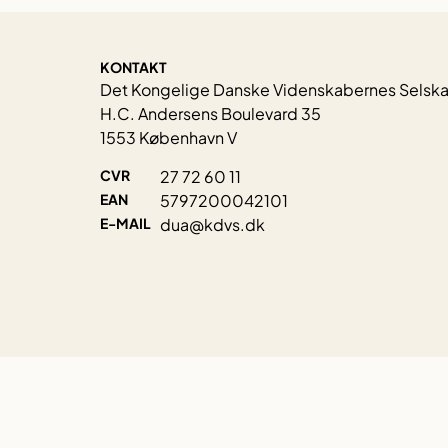
KONTAKT
Det Kongelige Danske Videnskabernes Selsk
H.C. Andersens Boulevard 35
1553 København V
CVR
27 72 60 11
EAN
5797200042101
E-MAIL
dua@kdvs.dk