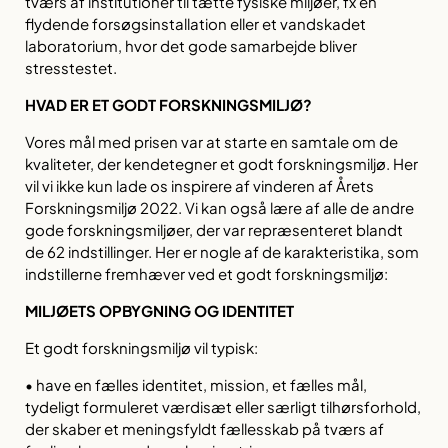
tværs af institutioner til tætte fysiske miljøer, fx en
flydende forsøgsinstallation eller et vandskadet
laboratorium, hvor det gode samarbejde bliver
stresstestet.
HVAD ER ET GODT FORSKNINGSMILJØ?
Vores mål med prisen var at starte en samtale om de
kvaliteter, der kendetegner et godt forskningsmiljø. Her
vil vi ikke kun lade os inspirere af vinderen af Årets
Forskningsmiljø 2022. Vi kan også lære af alle de andre
gode forskningsmiljøer, der var repræsenteret blandt
de 62 indstillinger. Her er nogle af de karakteristika, som
indstillerne fremhæver ved et godt forskningsmiljø:
MILJØETS OPBYGNING OG IDENTITET
Et godt forskningsmiljø vil typisk:
• have en fælles identitet, mission, et fælles mål,
tydeligt formuleret værdisæt eller særligt tilhørsforhold,
der skaber et meningsfyldt fællesskab på tværs af