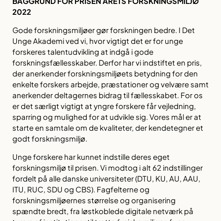
BAGGRUND FOR PRISEN ÅRETS FORSKNINGSMILJØ
2022
Gode forskningsmiljøer gør forskningen bedre. I Det
Unge Akademi ved vi, hvor vigtigt det er for unge
forskeres talentudvikling at indgå i gode
forskningsfællesskaber. Derfor har vi indstiftet en pris,
der anerkender forskningsmiljøets betydning for den
enkelte forskers arbejde, præstationer og velvære samt
anerkender deltagernes bidrag til fællesskabet. For os
er det særligt vigtigt at yngre forskere får vejledning,
sparring og mulighed for at udvikle sig. Vores mål er at
starte en samtale om de kvaliteter, der kendetegner et
godt forskningsmiljø.
Unge forskere har kunnet indstille deres eget
forskningsmiljø til prisen. Vi modtog i alt 62 indstillinger
fordelt på alle danske universiteter (DTU, KU, AU, AAU,
ITU, RUC, SDU og CBS). Fagfelterne og
forskningsmiljøernes størrelse og organisering
spændte bredt, fra løstkoblede digitale netværk på