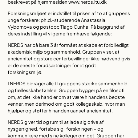
beskrevet på hjemmesiden www.nerds.itu.dk
Forskningsmiljøet er indstillet til prisen af to af gruppens
unge forskere: ph.d.-studerende Anastassia
Vybornova og postdoc Tiago Cunha. På baggrund af
deres indstilling vil vi gerne fremhæve følgende:
NERDS har på bare 3 år formået at skabe et forbilledligt
akademisk miljø og sammenhold. Gruppen viser, at
anciennitet og store centerbevillinger ikke nødvendigvis
er de eneste forudsætninger for et godt
forskningsmiljø.
I NERDS bidrager alle til gruppens stærke sammenhold
og fællesskabsfølelse. Gruppen bygger på en filosofi
om, at det ikke handler om at være hinandens bedste
venner, men derimod om godt kollegaskab, hvor man
hjælper og støtter hinanden uanset anciennitet.
NERDS giver tid og rum til at lade sig drive af
nysgerrighed, fortabe sig i forskningen – og
kommunikere med sine kolleger om det. Gruppen har