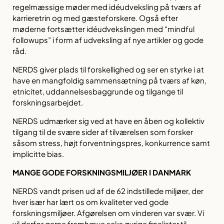
regelmæssige møder med idéudveksling på tværs af
karrieretrin og med gæsteforskere. Også efter
møderne fortsætter idéudvekslingen med “mindful
followups” i form af udveksling af nye artikler og gode
råd.
NERDS giver plads til forskellighed og ser en styrke i at
have en mangfoldig sammensætning på tværs af køn,
etnicitet, uddannelsesbaggrunde og tilgange til
forskningsarbejdet.
NERDS udmærker sig ved at have en åben og kollektiv
tilgang til de svære sider af tilværelsen som forsker
såsom stress, højt forventningspres, konkurrence samt
implicitte bias.
MANGE GODE FORSKNINGSMILJØER I DANMARK
NERDS vandt prisen ud af de 62 indstillede miljøer, der
hver især har lært os om kvaliteter ved gode
forskningsmiljøer. Afgørelsen om vinderen var svær. Vi
vil derfor gerne fremhæve seks øvrige finalister til